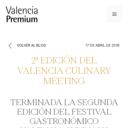
Saltar
al
Menú
contenido
VOLVER AL BLOG
17 DE ABRIL DE 2018
2ª EDICIÓN DEL
VALENCIA CULINARY
MEETING
TERMINADA LA SEGUNDA
EDICIÓN DEL FESTIVAL
GASTRONÓMICO