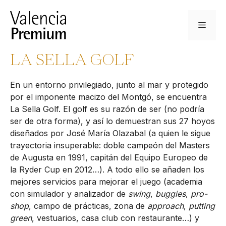
Saltar
al
Menú
contenido
LA SELLA GOLF
En un entorno privilegiado, junto al mar y protegido
por el imponente macizo del Montgó, se encuentra
La Sella Golf. El golf es su razón de ser (no podría
ser de otra forma), y así lo demuestran sus 27 hoyos
diseñados por José María Olazabal (a quien le sigue
trayectoria insuperable: doble campeón del Masters
de Augusta en 1991, capitán del Equipo Europeo de
la Ryder Cup en 2012…). A todo ello se añaden los
mejores servicios para mejorar el juego (academia
con simulador y analizador de
swing
,
buggies
,
pro-
shop
, campo de prácticas, zona de
approach
,
putting
green
, vestuarios, casa club con restaurante…) y