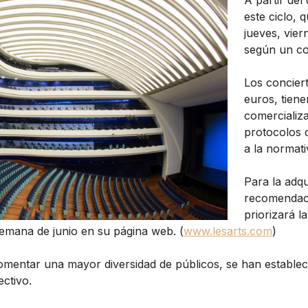
A partir del
este ciclo, 
jueves, vier
según un co
Los conciert
euros, tiene
comercializ
protocolos 
a la normati
Para la adqu
recomendacio
priorizará l
semana de junio en su página web. (
www.lesarts.com
)
omentar una mayor diversidad de públicos, se han establec
ectivo.