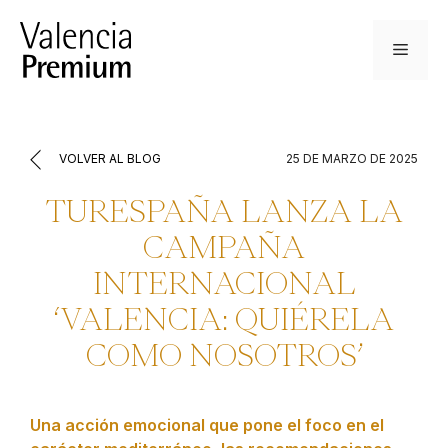
Saltar
al
Menú
contenido
VOLVER AL BLOG
25 DE MARZO DE 2025
TURESPAÑA LANZA LA
CAMPAÑA
INTERNACIONAL
‘VALENCIA: QUIÉRELA
COMO NOSOTROS’
Una acción emocional que pone el foco en el