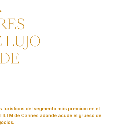
A
RES
 LUJO
 DE
s turísticos del segmento más premium en el
 el ILTM de Cannes adonde acude el grueso de
gocios.