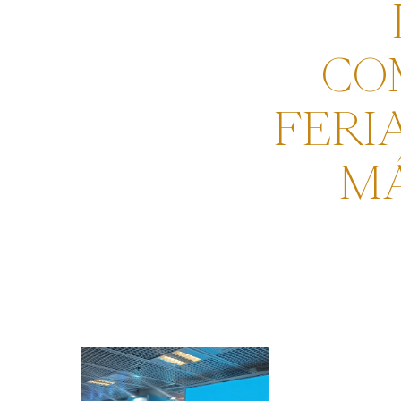
CO
FERI
MÁ