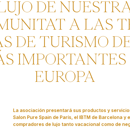
LUJO DE NUESTR
MUNITAT A LAS T
AS DE TURISMO DE
S IMPORTANTES
EUROPA
La asociación presentará sus productos y servicio
Salon Pure Spain de París, el IBTM de Barcelona y
compradores de lujo tanto vacacional como de ne