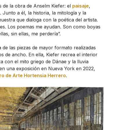
s de la obra de Anselm Kiefer: el
paisaje
,
Junto a él, la historia, la mitología y la
estra que dialoga con la poética del artista.
enes. Los poemas me ayudan. Son como boyas
llas, sin ellas, me perdería”.
a de las piezas de mayor formato realizadas
s de ancho. En ella, Kiefer recrea el interior
a con el mito griego de Dánae y la lluvia
 en una exposición en Nueva York en 2022,
ro de Arte Hortensia Herrero
.