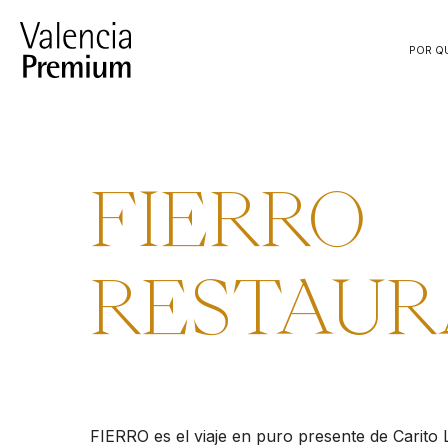
Saltar
al
POR Q
contenido
FIERRO
RESTAU
FIERRO es el viaje en puro presente de Carito 