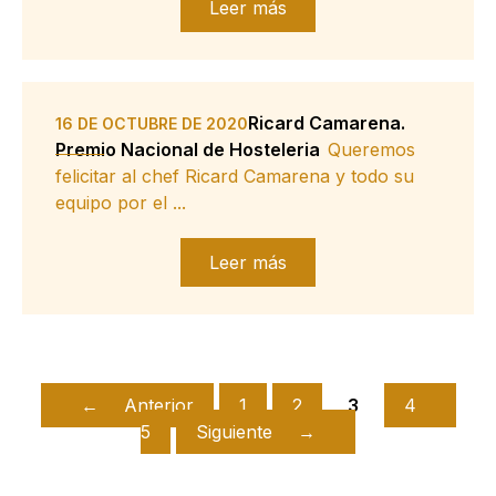
Leer más
Ricard Camarena.
16 DE OCTUBRE DE 2020
Premio Nacional de Hosteleria
Queremos
felicitar al chef Ricard Camarena y todo su
equipo por el ...
Leer más
←
Anterior
1
2
3
4
5
Siguiente
→
Página
Página
Página
Página
Pá