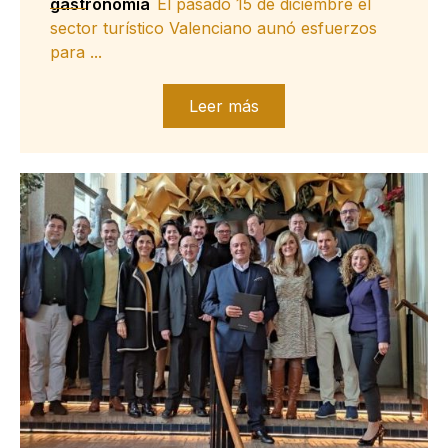
gastronomía
El pasado 15 de diciembre el
sector turístico Valenciano aunó esfuerzos
para ...
Leer más